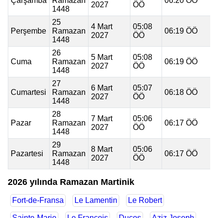
Çarşamba
Ramazan
06:20 ÖÖ
2027
ÖÖ
1448
25
4 Mart
05:08
Perşembe
Ramazan
06:19 ÖÖ
2027
ÖÖ
1448
26
5 Mart
05:08
Cuma
Ramazan
06:19 ÖÖ
2027
ÖÖ
1448
27
6 Mart
05:07
Cumartesi
Ramazan
06:18 ÖÖ
2027
ÖÖ
1448
28
7 Mart
05:06
Pazar
Ramazan
06:17 ÖÖ
2027
ÖÖ
1448
29
8 Mart
05:06
Pazartesi
Ramazan
06:17 ÖÖ
2027
ÖÖ
1448
2026 yılında Ramazan Martinik
Fort-de-Fransa
Le Lamentin
Le Robert
Sainte-Marie
Le François
Ducos
Aziz Joseph