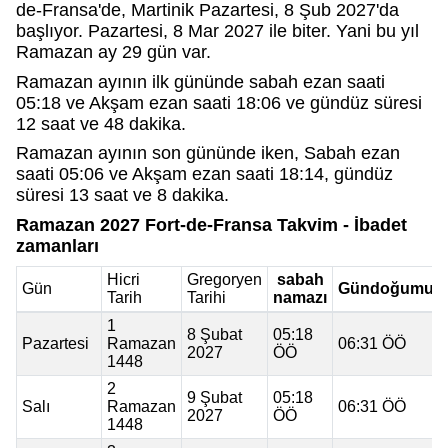
de-Fransa'de, Martinik Pazartesi, 8 Şub 2027'da
başlıyor. Pazartesi, 8 Mar 2027 ile biter. Yani bu yıl
Ramazan ay 29 gün var.
Ramazan ayının ilk gününde sabah ezan saati
05:18 ve Akşam ezan saati 18:06 ve gündüz süresi
12 saat ve 48 dakika.
Ramazan ayının son gününde iken, Sabah ezan
saati 05:06 ve Akşam ezan saati 18:14, gündüz
süresi 13 saat ve 8 dakika.
Ramazan 2027 Fort-de-Fransa Takvim - İbadet
zamanları
Hicri
Gregoryen
sabah
Gün
Gündoğumu
Tarih
Tarihi
namazı
1
8 Şubat
05:18
Pazartesi
Ramazan
06:31 ÖÖ
2027
ÖÖ
1448
2
9 Şubat
05:18
Salı
Ramazan
06:31 ÖÖ
2027
ÖÖ
1448