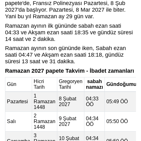
papete'de, Fransız Polinezyası Pazartesi, 8 Şub
2027'da başlıyor. Pazartesi, 8 Mar 2027 ile biter.
Yani bu yıl Ramazan ay 29 gün var.
Ramazan ayının ilk gününde sabah ezan saati
04:33 ve Akşam ezan saati 18:35 ve gündüz süresi
14 saat ve 2 dakika.
Ramazan ayının son gününde iken, Sabah ezan
saati 04:47 ve Akşam ezan saati 18:18, gündüz
süresi 13 saat ve 31 dakika.
Ramazan 2027 papete Takvim - İbadet zamanları
Hicri
Gregoryen
sabah
Gün
Gündoğumu
Tarih
Tarihi
namazı
1
8 Şubat
04:33
Pazartesi
Ramazan
05:49 ÖÖ
2027
ÖÖ
1448
2
9 Şubat
04:34
Salı
Ramazan
05:50 ÖÖ
2027
ÖÖ
1448
3
10 Şubat
04:34