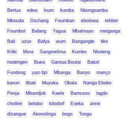
Bertua
edea
loum
kumba
Nkongsamba
Mbouda
Dschang
Foumban
ebolowa
rehber
Foumbot
Bafang
Yagua
Mbalmayo
meiganga
Bali
uzuv
Bafya
wum
Bangangte
tiko
Kribi
Mora
Sangmelima
Kumbo
Nkoteng
mutengen
Buea
Garoua Boulai
Baturi
Fundong
yazı tipi
Mbanga
Banyo
manço
kavun
tibati
Muyuka
Obala
Nanga Eboko
Penja
Mbandjok
Kaele
Bamusso
lagdo
chollire
belabo
lolodorf
Eseka
anne
dizangue
Akonolinga
bogo
Tonga