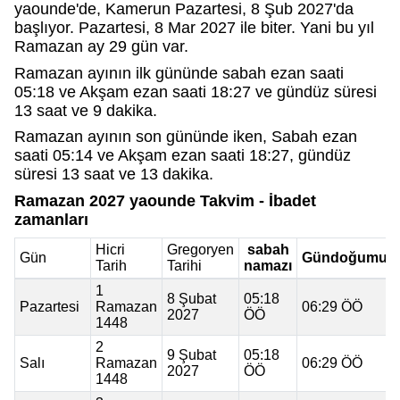
yaounde'de, Kamerun Pazartesi, 8 Şub 2027'da
başlıyor. Pazartesi, 8 Mar 2027 ile biter. Yani bu yıl
Ramazan ay 29 gün var.
Ramazan ayının ilk gününde sabah ezan saati
05:18 ve Akşam ezan saati 18:27 ve gündüz süresi
13 saat ve 9 dakika.
Ramazan ayının son gününde iken, Sabah ezan
saati 05:14 ve Akşam ezan saati 18:27, gündüz
süresi 13 saat ve 13 dakika.
Ramazan 2027 yaounde Takvim - İbadet
zamanları
Hicri
Gregoryen
sabah
Gün
Gündoğumu
Tarih
Tarihi
namazı
1
8 Şubat
05:18
Pazartesi
Ramazan
06:29 ÖÖ
2027
ÖÖ
1448
2
9 Şubat
05:18
Salı
Ramazan
06:29 ÖÖ
2027
ÖÖ
1448