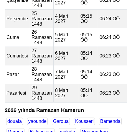
Çarşamba
Ramazan
06:24 ÖÖ
2027
ÖÖ
1448
25
4 Mart
05:15
Perşembe
Ramazan
06:24 ÖÖ
2027
ÖÖ
1448
26
5 Mart
05:15
Cuma
Ramazan
06:24 ÖÖ
2027
ÖÖ
1448
27
6 Mart
05:14
Cumartesi
Ramazan
06:23 ÖÖ
2027
ÖÖ
1448
28
7 Mart
05:14
Pazar
Ramazan
06:23 ÖÖ
2027
ÖÖ
1448
29
8 Mart
05:14
Pazartesi
Ramazan
06:23 ÖÖ
2027
ÖÖ
1448
2026 yılında Ramazan Kamerun
douala
yaounde
Garoua
Kousseri
Bamenda
Maroua
Bafoussam
mokolo
Ngaoundere