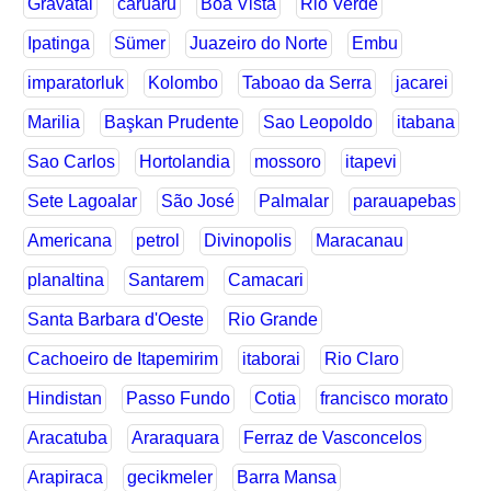
Gravatai
caruaru
Boa Vista
Rio Verde
Ipatinga
Sümer
Juazeiro do Norte
Embu
imparatorluk
Kolombo
Taboao da Serra
jacarei
Marilia
Başkan Prudente
Sao Leopoldo
itabana
Sao Carlos
Hortolandia
mossoro
itapevi
Sete Lagoalar
São José
Palmalar
parauapebas
Americana
petrol
Divinopolis
Maracanau
planaltina
Santarem
Camacari
Santa Barbara d'Oeste
Rio Grande
Cachoeiro de Itapemirim
itaborai
Rio Claro
Hindistan
Passo Fundo
Cotia
francisco morato
Aracatuba
Araraquara
Ferraz de Vasconcelos
Arapiraca
gecikmeler
Barra Mansa