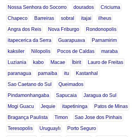
Nossa Senhora do Socorro
dourados
Criciuma
Chapeco
Barreiras
sobral
itajai
ilheus
Angra dos Reis
Nova Friburgo
Rondonopolis
itapecerica da Serra
Guarapuava
Parnamirim
kaksiler
Nilopolis
Pocos de Caldas
maraba
Luziania
kabo
Macae
İbirit
Lauro de Freitas
paranagua
parnaiba
itu
Kastanhal
Sao Caetano do Sul
Queimados
Pindamonhangaba
Sapucaia
Jaragua do Sul
Mogi Guacu
Jequie
itapetininga
Patos de Minas
Bragança Paulista
Timon
Sao Jose dos Pinhais
Teresopolis
Uruguaylı
Porto Seguro