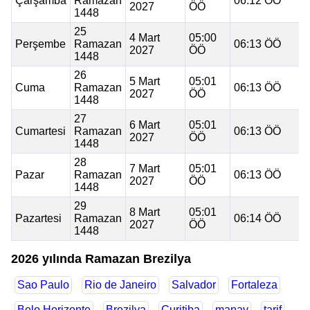
Çarşamba
Ramazan
06:12 ÖÖ
2027
ÖÖ
1448
25
4 Mart
05:00
Perşembe
Ramazan
06:13 ÖÖ
2027
ÖÖ
1448
26
5 Mart
05:01
Cuma
Ramazan
06:13 ÖÖ
2027
ÖÖ
1448
27
6 Mart
05:01
Cumartesi
Ramazan
06:13 ÖÖ
2027
ÖÖ
1448
28
7 Mart
05:01
Pazar
Ramazan
06:13 ÖÖ
2027
ÖÖ
1448
29
8 Mart
05:01
Pazartesi
Ramazan
06:14 ÖÖ
2027
ÖÖ
1448
2026 yılında Ramazan Brezilya
Sao Paulo
Rio de Janeiro
Salvador
Fortaleza
Belo Horizonte
Brezilya
Curitiba
manav
tarif