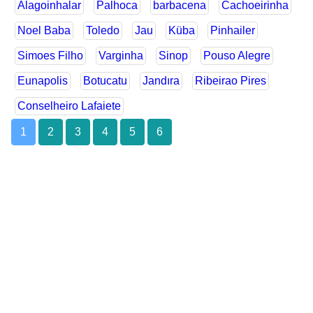
Alagoinhalar
Palhoca
barbacena
Cachoeirinha
Noel Baba
Toledo
Jau
Küba
Pinhailer
Simoes Filho
Varginha
Sinop
Pouso Alegre
Eunapolis
Botucatu
Jandıra
Ribeirao Pires
Conselheiro Lafaiete
1
2
3
4
5
6