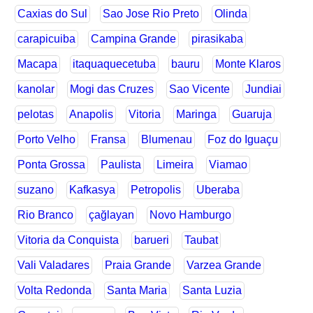
Caxias do Sul
Sao Jose Rio Preto
Olinda
carapicuiba
Campina Grande
pirasikaba
Macapa
itaquaquecetuba
bauru
Monte Klaros
kanolar
Mogi das Cruzes
Sao Vicente
Jundiai
pelotas
Anapolis
Vitoria
Maringa
Guaruja
Porto Velho
Fransa
Blumenau
Foz do Iguaçu
Ponta Grossa
Paulista
Limeira
Viamao
suzano
Kafkasya
Petropolis
Uberaba
Rio Branco
çağlayan
Novo Hamburgo
Vitoria da Conquista
barueri
Taubat
Vali Valadares
Praia Grande
Varzea Grande
Volta Redonda
Santa Maria
Santa Luzia