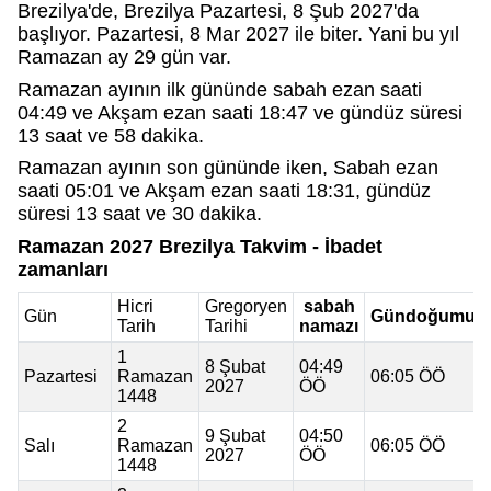
Brezilya'de, Brezilya Pazartesi, 8 Şub 2027'da
başlıyor. Pazartesi, 8 Mar 2027 ile biter. Yani bu yıl
Ramazan ay 29 gün var.
Ramazan ayının ilk gününde sabah ezan saati
04:49 ve Akşam ezan saati 18:47 ve gündüz süresi
13 saat ve 58 dakika.
Ramazan ayının son gününde iken, Sabah ezan
saati 05:01 ve Akşam ezan saati 18:31, gündüz
süresi 13 saat ve 30 dakika.
Ramazan 2027 Brezilya Takvim - İbadet
zamanları
Hicri
Gregoryen
sabah
Gün
Gündoğumu
Tarih
Tarihi
namazı
1
8 Şubat
04:49
Pazartesi
Ramazan
06:05 ÖÖ
2027
ÖÖ
1448
2
9 Şubat
04:50
Salı
Ramazan
06:05 ÖÖ
2027
ÖÖ
1448