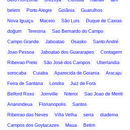
belem
Porto Alegre
Goiânia
Guarulhos
Nova Iguaçu
Maceio
São Luis
Duque de Caxias
doğum
Teresina
Sao Bernardo do Campo
Campo Grande
Jaboatao
Osasko
Santo André
Joao Pessoa
Jaboatao dos Guararapes
Contagem
Ribeirao Preto
São José dos Campos
Uberlandia
sorocaba
Cuiaba
Aparecida de Goiania
Aracaju
Feira de Santana
Londra
Juiz de Fora
Belford Roxo
Joinville
Niteroi
Sao Joao de Meriti
Ananindeua
Florianopolis
Santos
Ribeirao das Neves
Villa Velha
serra
diadema
Campos dos Goytacazes
Maua
Betim