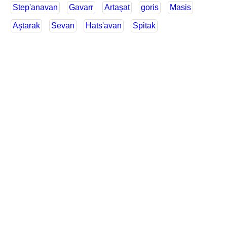
Step'anavan
Gavarr
Artaşat
goris
Masis
Aştarak
Sevan
Hats'avan
Spitak