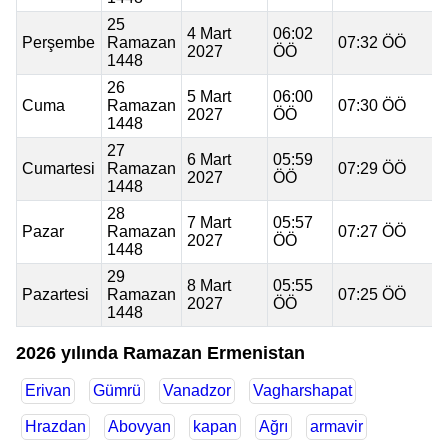
25
4 Mart
06:02
Perşembe
Ramazan
07:32 ÖÖ
2027
ÖÖ
1448
26
5 Mart
06:00
Cuma
Ramazan
07:30 ÖÖ
2027
ÖÖ
1448
27
6 Mart
05:59
Cumartesi
Ramazan
07:29 ÖÖ
2027
ÖÖ
1448
28
7 Mart
05:57
Pazar
Ramazan
07:27 ÖÖ
2027
ÖÖ
1448
29
8 Mart
05:55
Pazartesi
Ramazan
07:25 ÖÖ
2027
ÖÖ
1448
2026 yılında Ramazan Ermenistan
Erivan
Gümrü
Vanadzor
Vagharshapat
Hrazdan
Abovyan
kapan
Ağrı
armavir