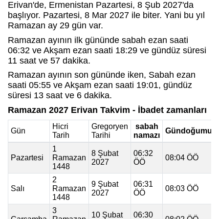
Erivan'de, Ermenistan Pazartesi, 8 Şub 2027'da
başlıyor. Pazartesi, 8 Mar 2027 ile biter. Yani bu yıl
Ramazan ay 29 gün var.
Ramazan ayının ilk gününde sabah ezan saati
06:32 ve Akşam ezan saati 18:29 ve gündüz süresi
11 saat ve 57 dakika.
Ramazan ayının son gününde iken, Sabah ezan
saati 05:55 ve Akşam ezan saati 19:01, gündüz
süresi 13 saat ve 6 dakika.
Ramazan 2027 Erivan Takvim - İbadet zamanları
Hicri
Gregoryen
sabah
Gün
Gündoğumu
Tarih
Tarihi
namazı
1
8 Şubat
06:32
Pazartesi
Ramazan
08:04 ÖÖ
2027
ÖÖ
1448
2
9 Şubat
06:31
Salı
Ramazan
08:03 ÖÖ
2027
ÖÖ
1448
3
10 Şubat
06:30