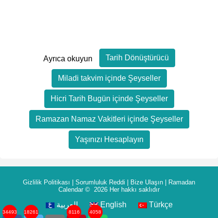
Tarih Dönüştürücü
Ayrıca okuyun
Miladi takvim içinde Şeyseller
Hicri Tarih Bugün içinde Şeyseller
Ramazan Namaz Vakitleri içinde Şeyseller
Yaşınızı Hesaplayın
Gizlilik Politikası
|
Sorumluluk Reddi
|
Bize Ulaşın
|
Ramadan
Calendar
© 2026 Her hakkı saklıdır
العربية
English
Türkçe
34493
18261
8116
4058