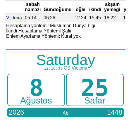
sabah
akşam
namazı
Gündoğumu
öğle
ikindi
yemeği
yat
Victoria
05:14
06:26
12:24
15:45
18:22
19:
Hesaplama yöntemi: Müslüman Dünya Ligi
İkindi Hesaplama Yöntemi Şafii
Enlem Ayarlama Yöntemi: Kural yok
Saturday
ÖS
Victoria
12:10:33
8
25
Ağustos
Safar
2026
1448
Ab