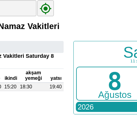
Namaz Vakitleri
S
 Vakitleri Saturday 8
11
8
akşam
e
ikindi
yemeği
yatsı
0
15:20
18:30
19:40
Ağustos
2026