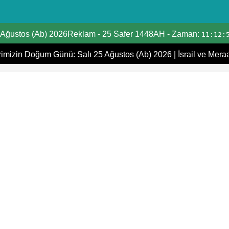
Tarih Dönüştürücü
 Ağustos (Ab) 2026Reklam
-
25 Safer 1448AH
- Zaman:
11:12:
Hicri Takvim
mizin Doğum Günü: Salı 25 Ağustos (Ab) 2026
|
İsrail ve Mera
Miladi takvim
Hicri ve Miladi Aylar
Yaşınızı Hesaplayın
Hicri Tarih Bugün
İbadet zamanları
Ramazan Namaz Vakitleri
İslami Tatiller
Kıpti Tarihi Dönüştürücü