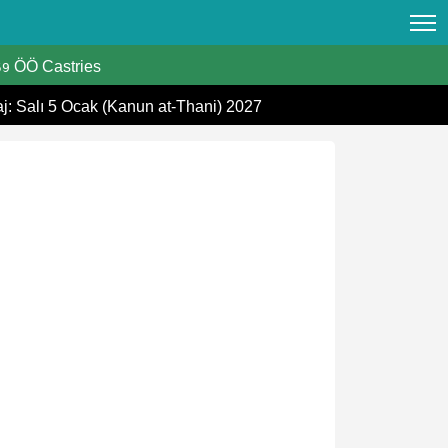
ÖÖ Castries
59
aj: Salı 5 Ocak (Kanun at-Thani) 2027