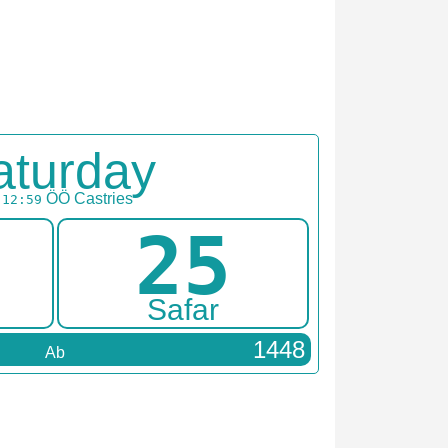
aturday
ÖÖ
Castries
:12:59
25
Safar
1448
Ab