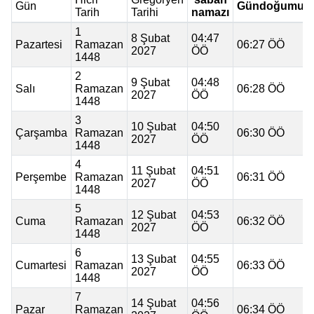
Gün
Gündoğumu
Tarih
Tarihi
namazı
1
8 Şubat
04:47
Pazartesi
Ramazan
06:27 ÖÖ
2027
ÖÖ
1448
2
9 Şubat
04:48
Salı
Ramazan
06:28 ÖÖ
2027
ÖÖ
1448
3
10 Şubat
04:50
Çarşamba
Ramazan
06:30 ÖÖ
2027
ÖÖ
1448
4
11 Şubat
04:51
Perşembe
Ramazan
06:31 ÖÖ
2027
ÖÖ
1448
5
12 Şubat
04:53
Cuma
Ramazan
06:32 ÖÖ
2027
ÖÖ
1448
6
13 Şubat
04:55
Cumartesi
Ramazan
06:33 ÖÖ
2027
ÖÖ
1448
7
14 Şubat
04:56
Pazar
Ramazan
06:34 ÖÖ