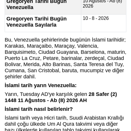
Gregoryen Tarihi Bugün
10 Ağustos - Ab (8)
2026
Venezuella
Gregoryen Tarihi Bugün
10 - 8 - 2026
Venezuella Sayılarla
Bu, Venezuella şehirlerinde bugünün İslami tarihidir;
Karakas, Maraçaibo, Maraçay, Valencia,
Barquisimeto, Ciudad Guayana, Barselona, maturin,
Puerto La Cruz, Petare, barinalar, zerdeçal, Ciudad
Bolivar, Merida, Alto Barinas, Santa Teresa del Tuy,
Cumana, San Cristobal, baruta, mucumpiz ve diğer
şehirler dahil.
İslami tarih yarın Venezuella:
Yarın, Tuesday AD'ye karşılık gelen
28 Safer (2)
1448 11 Ağustos - Ab (8) 2026 AH
İslami tarih nasıl belirlenir?
İslami tarih veya Hicri tarih, Suudi Arabistan Krallığı
dahil çoğu ülkede Um Al Qura takvimi veya diğer
bazı ülkelerde kullanılan tablo takvimi kullanılarak