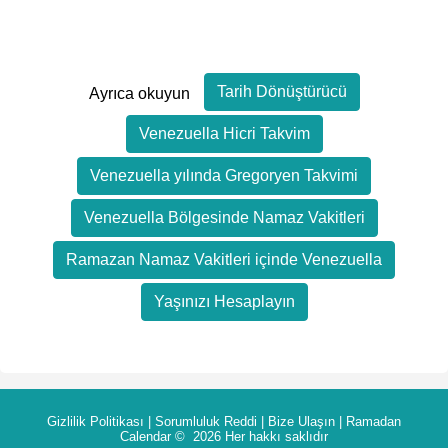
Tarih Dönüştürücü
Ayrıca okuyun
Venezuella Hicri Takvim
Venezuella yılında Gregoryen Takvimi
Venezuella Bölgesinde Namaz Vakitleri
Ramazan Namaz Vakitleri içinde Venezuella
Yaşınızı Hesaplayın
Gizlilik Politikası
|
Sorumluluk Reddi
|
Bize Ulaşın
|
Ramadan
Calendar
© 2026 Her hakkı saklıdır