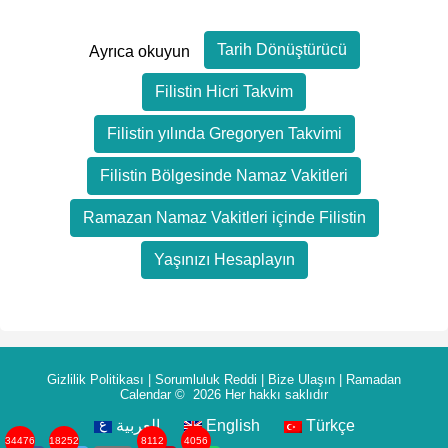
Tarih Dönüştürücü
Ayrıca okuyun
Filistin Hicri Takvim
Filistin yılında Gregoryen Takvimi
Filistin Bölgesinde Namaz Vakitleri
Ramazan Namaz Vakitleri içinde Filistin
Yaşınızı Hesaplayın
Gizlilik Politikası
|
Sorumluluk Reddi
|
Bize Ulaşın
|
Ramadan
Calendar
© 2026 Her hakkı saklıdır
العربية
English
Türkçe
34476
18252
8112
4056