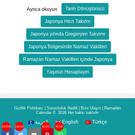
Tarih Dönüştürücü
Ayrıca okuyun
Japonya Hicri Takvim
Japonya yılında Gregoryen Takvimi
Japonya Bölgesinde Namaz Vakitleri
Ramazan Namaz Vakitleri içinde Japonya
Yaşınızı Hesaplayın
Gizlilik Politikası
|
Sorumluluk Reddi
|
Bize Ulaşın
|
Ramadan
Calendar
© 2026 Her hakkı saklıdır
العربية
English
Türkçe
34459
18243
8108
4054