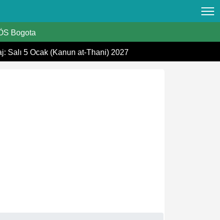
S Bogota
aj: Salı 5 Ocak (Kanun at-Thani) 2027