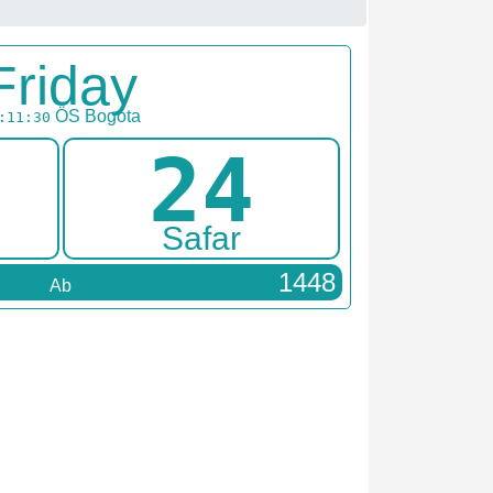
Friday
ÖS
Bogota
:11:30
24
Safar
1448
Ab