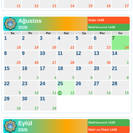
11
12
13
14
15
16
17
Ağustos
Safar 1448
2026
Rebi'ül-evvel 1448
Sa
Pz
Pzt
Sal
Ça
Per
Cu
1
2
3
4
5
6
7
18
19
20
21
22
23
24
8
9
10
11
12
13
14
25
26
27
28
29
30
1
15
16
17
18
19
20
21
2
3
4
5
6
7
8
22
23
24
25
26
27
28
9
10
11
12
13
14
15
10
29
30
31
16
17
18
Eylül
Rebi'ül-evvel 1448
2026
Rabi' es-Thānī 1448