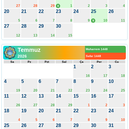
27
28
29
1
2
3
4
8
20
21
22
23
24
25
26
5
6
7
8
9
10
11
9
27
28
29
30
12
13
14
15
Temmuz
Muharrem 1448
2026
Safar 1448
Sa
Pz
Pzt
Sal
Ça
Per
Cu
1
2
3
16
17
18
4
5
6
7
8
9
10
19
20
21
22
23
24
25
11
12
13
14
15
16
17
26
27
28
29
1
2
3
18
19
20
21
22
23
24
4
5
6
7
8
9
10
25
26
27
28
29
30
31