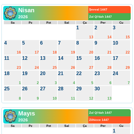
Nisan
Şevval 1447
2026
Zul Qi'dah 1447
Sa
Pz
Pzt
Sal
Ça
Per
Cu
1
2
3
13
14
15
4
5
6
7
8
9
10
16
17
18
19
20
21
22
11
12
13
14
15
16
17
23
24
25
26
27
28
29
18
19
20
21
22
23
24
1
2
3
4
5
6
7
25
26
27
28
29
30
8
9
10
11
12
13
Mayıs
Zul Qi'dah 1447
2026
Zilhicce 1447
Sa
Pz
Pzt
Sal
Ça
Per
Cu
1