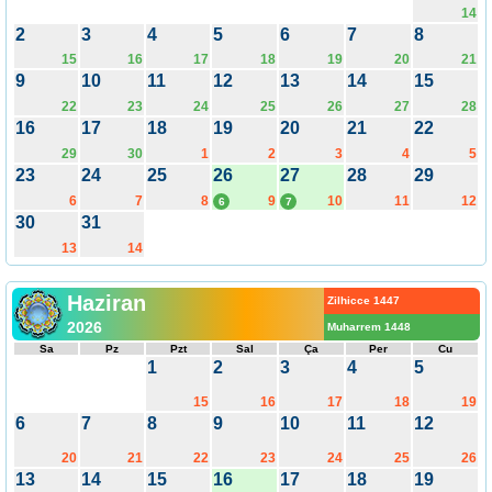
14
2
3
4
5
6
7
8
15
16
17
18
19
20
21
9
10
11
12
13
14
15
22
23
24
25
26
27
28
16
17
18
19
20
21
22
29
30
1
2
3
4
5
23
24
25
26
27
28
29
6
7
8
9
10
11
12
6
7
30
31
13
14
Haziran
Zilhicce 1447
2026
Muharrem 1448
Sa
Pz
Pzt
Sal
Ça
Per
Cu
1
2
3
4
5
15
16
17
18
19
6
7
8
9
10
11
12
20
21
22
23
24
25
26
13
14
15
16
17
18
19