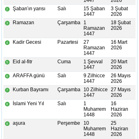
1447
2026
Şaban'ın yarısı
Salı
15 Şaban
3 Şubat
2
1447
2026
Ramazan
Çarşamba
1
18 Şubat
3
Ramazan
2026
1447
Kadir Gecesi
Pazartesi
27
16 Mart
4
Ramazan
2026
1447
Eid al-fitr
Cuma
1 Şevval
20 Mart
5
1447
2026
ARAFFA günü
Salı
9 Zilhicce
26 Mayıs
6
1447
2026
Kurban Bayramı
Çarşamba
10 Zilhicce
27 Mayıs
7
1447
2026
İslami Yeni Yıl
Salı
1
16
8
Muharrem
Haziran
1448
2026
aşura
Perşembe
10
25
9
Muharrem
Haziran
1448
2026