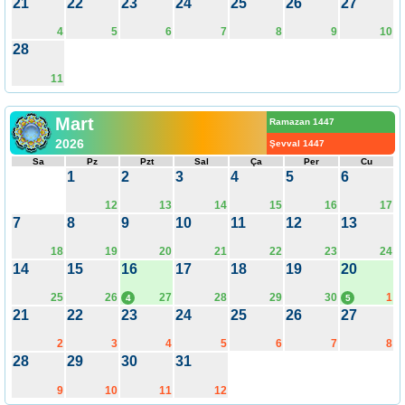
21
22
23
24
25
26
27
4
5
6
7
8
9
10
28
11
Mart
Ramazan 1447
2026
Şevval 1447
Sa
Pz
Pzt
Sal
Ça
Per
Cu
1
2
3
4
5
6
12
13
14
15
16
17
7
8
9
10
11
12
13
18
19
20
21
22
23
24
14
15
16
17
18
19
20
25
26
27
28
29
30
1
4
5
21
22
23
24
25
26
27
2
3
4
5
6
7
8
28
29
30
31
9
10
11
12