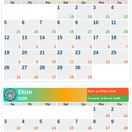
Sa
Pz
Pzt
Sal
Ça
Per
Cu
1
2
3
4
19
20
21
22
5
6
7
8
9
10
11
23
24
25
26
27
28
29
12
13
14
15
16
17
18
1
2
3
4
5
6
7
19
20
21
22
23
24
25
8
9
10
11
12
13
14
26
27
28
29
30
15
16
17
18
19
Ekim
Rabi' es-Thānī 1448
2026
Cumada el-Evvel 1448
Sa
Pz
Pzt
Sal
Ça
Per
Cu
1
2
20
21
3
4
5
6
7
8
9
22
23
24
25
26
27
28