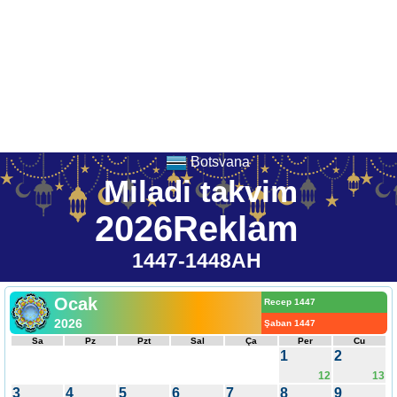
Botsvana
Miladi takvim
2026Reklam
1447-1448AH
Ocak
Recep 1447
2026
Şaban 1447
Sa
Pz
Pzt
Sal
Ça
Per
Cu
1
2
12
13
3
4
5
6
7
8
9