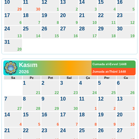
10
11
12
13
14
15
16
29
30
1
2
3
4
5
17
18
19
20
21
22
23
6
7
8
9
10
11
12
24
25
26
27
28
29
30
13
14
15
16
17
18
19
31
20
Kasım
Cumada el-Evvel 1448
2026
Jumada at-Thānī 1448
Sa
Pz
Pzt
Sal
Ça
Per
Cu
1
2
3
4
5
6
21
22
23
24
25
26
7
8
9
10
11
12
13
27
28
29
30
1
2
3
14
15
16
17
18
19
20
4
5
6
7
8
9
10
21
22
23
24
25
26
27