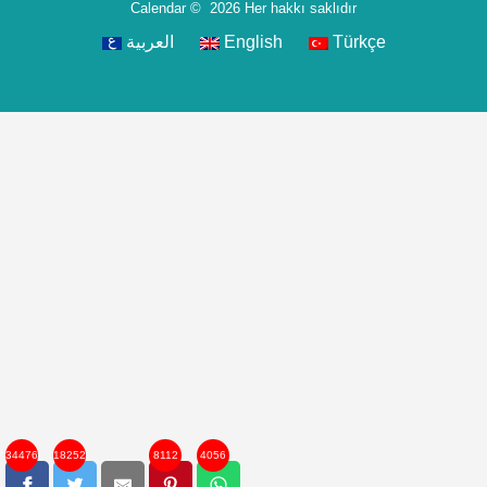
Calendar
© 2026 Her hakkı saklıdır
العربية
English
Türkçe
34476
18252
8112
4056