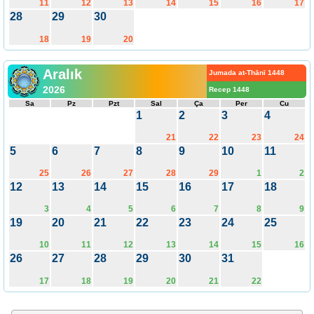
11
12
13
14
15
16
17
28
29
30
18
19
20
Aralık
Jumada at-Thānī 1448
2026
Recep 1448
Sa
Pz
Pzt
Sal
Ça
Per
Cu
1
2
3
4
21
22
23
24
5
6
7
8
9
10
11
25
26
27
28
29
1
2
12
13
14
15
16
17
18
3
4
5
6
7
8
9
19
20
21
22
23
24
25
10
11
12
13
14
15
16
26
27
28
29
30
31
17
18
19
20
21
22