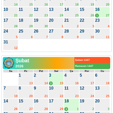
14
15
16
17
18
19
20
10
11
12
13
14
15
16
21
22
23
24
25
26
27
1
17
18
19
20
21
22
23
28
29
30
1
2
3
4
24
25
26
27
28
29
30
5
6
7
8
9
10
11
31
12
Şubat
Şaban 1447
2026
Ramazan 1447
Sa
Pz
Pzt
Sal
Ça
Per
Cu
1
2
3
4
5
6
13
14
15
16
17
18
2
7
8
9
10
11
12
13
19
20
21
22
23
24
25
14
15
16
17
18
19
20
26
27
28
29
1
2
3
3