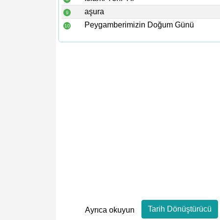
aşura
9
Peygamberimizin Doğum Günü
10
Tarih Dönüştürücü
Ayrıca okuyun