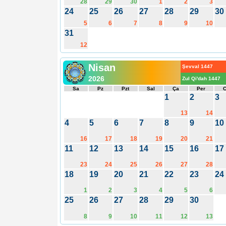
28
29
30
1
2
3
24
25
26
27
28
29
30
5
6
7
8
9
10
31
12
Nisan
Şevval 1447
2026
Zul Qi'dah 1447
Sa
Pz
Pzt
Sal
Ça
Per
1
2
3
13
14
4
5
6
7
8
9
10
16
17
18
19
20
21
11
12
13
14
15
16
17
23
24
25
26
27
28
18
19
20
21
22
23
24
1
2
3
4
5
6
25
26
27
28
29
30
8
9
10
11
12
13