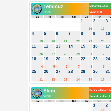
Temmuz
Muharrem 1448
2026
Safar 1448
Sa
Pz
Pzt
Sal
Ça
Per
1
2
3
16
17
4
5
6
7
8
9
10
19
20
21
22
23
24
11
12
13
14
15
16
17
26
27
28
29
1
2
18
19
20
21
22
23
24
4
5
6
7
8
9
25
26
27
28
29
30
31
11
12
13
14
15
16
Ekim
Rabi' es-Thānī 14
2026
Cumada el-Evvel
Sa
Pz
Pzt
Sal
Ça
Per
1
2
20