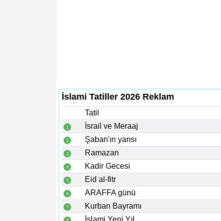
İslami Tatiller 2026 Reklam
Tatil
İsrail ve Meraaj
1
Şaban'ın yarısı
2
Ramazan
3
Kadir Gecesi
4
Eid al-fitr
5
ARAFFA günü
6
Kurban Bayramı
7
İslami Yeni Yıl
8