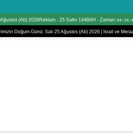
Tarih Dönüştürücü
 Ağustos (Ab) 2026Reklam
-
25 Safer 1448AH
- Zaman:
04:26:
Hicri Takvim
mizin Doğum Günü: Salı 25 Ağustos (Ab) 2026
|
İsrail ve Mera
Miladi takvim
Hicri ve Miladi Aylar
Yaşınızı Hesaplayın
Hicri Tarih Bugün
İbadet zamanları
Ramazan Namaz Vakitleri
İslami Tatiller
Kıpti Tarihi Dönüştürücü