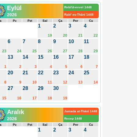
Eylül
Rebi'ül-evvel 1448
2026
Rabi' es-Thānī 1448
a
Pz
Pzt
Sal
Ça
Per
Cu
1
2
3
4
19
20
21
22
6
7
8
9
10
11
23
24
25
26
27
28
29
13
14
15
16
17
18
1
2
3
4
5
6
7
20
21
22
23
24
25
8
9
10
11
12
13
14
27
28
29
30
15
16
17
18
19
Aralık
Jumada at-Thānī 1448
2026
Recep 1448
a
Pz
Pzt
Sal
Ça
Per
Cu
1
2
3
4