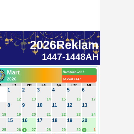
2026Reklam
1447-1448AH
Mart
Ramazan 1447
2026
Şevval 1447
a
Pz
Pzt
Sal
Ça
Per
Cu
1
2
3
4
5
6
12
13
14
15
16
17
8
9
10
11
12
13
18
19
20
21
22
23
24
15
16
17
18
19
20
25
26
27
28
29
30
1
4
5