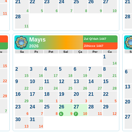
4
21
22
23
24
25
26
27
21
4
5
6
7
8
9
10
11
28
28
11
Mayıs
Zul Qi'dah 1447
2026
Zilhicce 1447
Cu
Sa
Pz
Pzt
Sal
Ça
Per
Cu
S
1
14
15
2
3
4
5
6
7
8
6
15
16
17
18
19
20
21
22
9
10
11
12
13
14
15
13
22
23
24
25
26
27
28
16
17
18
19
20
21
22
29
29
30
1
2
3
4
5
20
23
24
25
26
27
28
29
7
6
7
8
9
10
11
12
6
7
27
30
31
13
14