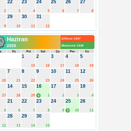
22
23
24
25
26
27
2
3
4
5
6
7
8
29
30
31
9
10
11
12
Haziran
Zilhicce 1447
2026
Muharrem 1448
a
Pz
Pzt
Sal
Ça
Per
Cu
1
2
3
4
5
15
16
17
18
19
7
8
9
10
11
12
20
21
22
23
24
25
26
14
15
16
17
18
19
27
28
29
1
2
3
4
8
21
22
23
24
25
26
5
6
7
8
9
10
11
9
28
29
30
12
13
14
15