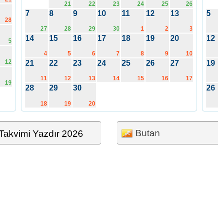
21
22
23
24
25
26
7
8
9
10
11
12
13
5
28
27
28
29
30
1
2
3
14
15
16
17
18
19
20
12
5
4
5
6
7
8
9
10
12
21
22
23
24
25
26
27
19
11
12
13
14
15
16
17
19
28
29
30
26
18
19
20
Butan
Takvimi Yazdır 2026