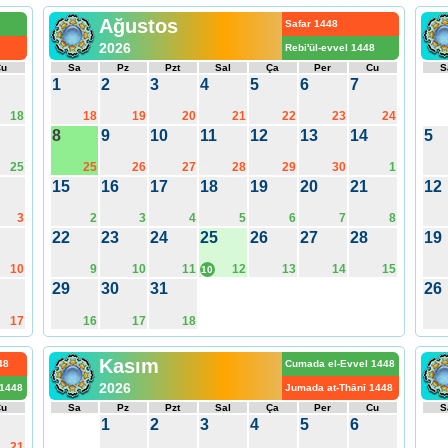
Ağustos
Safar 1448
2026
Rebi'ül-evvel 1448
Cu
Sa
Pz
Pzt
Sal
Ça
Per
Cu
S
1
2
3
4
5
6
7
18
18
19
20
21
22
23
24
8
9
10
11
12
13
14
5
25
25
26
27
28
29
30
1
15
16
17
18
19
20
21
12
3
2
3
4
5
6
7
8
22
23
24
25
26
27
28
19
10
9
10
11
12
13
14
15
10
29
30
31
26
17
16
17
18
Kasım
48
Cumada el-Evvel 1448
2026
 1448
Jumada at-Thānī 1448
Cu
Sa
Pz
Pzt
Sal
Ça
Per
Cu
S
1
2
3
4
5
6
21