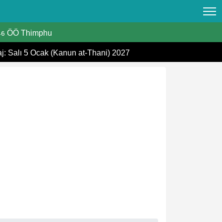
ÖÖ Thimphu
47
aj: Salı 5 Ocak (Kanun at-Thani) 2027