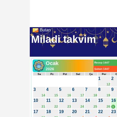
Butan
Miladi takvim
Ocak
Recep 1447
2026
Şaban 1447
Sa
Pz
Pzt
Sal
Ça
Per
1
2
12
3
4
5
6
7
8
9
14
15
16
17
18
19
10
11
12
13
14
15
16
21
22
23
24
25
26
1
17
18
19
20
21
22
23